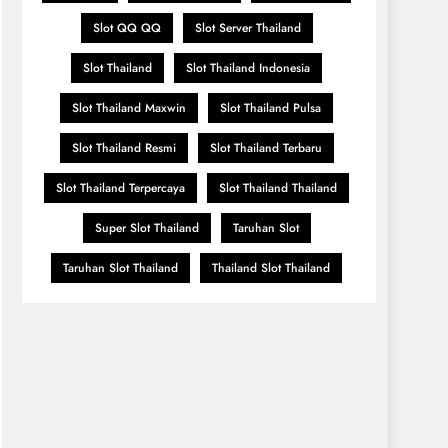
Slot QQ QQ
Slot Server Thailand
Slot Thailand
Slot Thailand Indonesia
Slot Thailand Maxwin
Slot Thailand Pulsa
Slot Thailand Resmi
Slot Thailand Terbaru
Slot Thailand Terpercaya
Slot Thailand Thailand
Super Slot Thailand
Taruhan Slot
Taruhan Slot Thailand
Thailand Slot Thailand