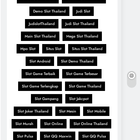
Demo Slot Thailand
Judi Slot
JudislotThailand
Judi Slot Thailand
Main Slot Thailand
Mega Slot Thailand
Mpo Slot
Situs Slot
Situs Slot Thailand
Slot Android
Slot Demo Thailand
Slot Game Terbaik
Slot Game Terbesar
Slot Game Terlengkap
Slot Game Thailand
Slot Gampang
Slot Jakcpot
Slot Joker Thailand
Slot Mesin
Slot Mobile
Slot Murah
Slot Online
Slot Online Thailand
Slot Pulsa
Slot QQ Maxwin
Slot QQ Pulsa