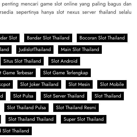
g penting mencari game slot online yang paling bagus dan
rsedia sepertinya hanya slot nexus server thailand selalu
dar Slot
Bandar Slot Thailand
Bocoran Slot Thailand
iland
JudislotThailand
Main Slot Thailand
Situs Slot Thailand
Slot Android
t Game Terbesar
Slot Game Terlengkap
kcpot
Slot Joker Thailand
Slot Mesin
Slot Mobile
nd
Slot Pulsa
Slot Server Thailand
Slot Thailand
Slot Thailand Pulsa
Slot Thailand Resmi
Slot Thailand Thailand
Super Slot Thailand
d Slot Thailand