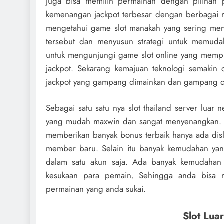
juga bisa memilih permainan dengan pilihan 
kemenangan jackpot terbesar dengan berbagai 
mengetahui game slot manakah yang sering men
tersebut dan menyusun strategi untuk memuda
untuk mengunjungi game slot online yang memp
jackpot. Sekarang kemajuan teknologi semakin
jackpot yang gampang dimainkan dan gampang 
Sebagai satu satu nya slot thailand server lua
yang mudah maxwin dan sangat menyenangkan. Sl
memberikan banyak bonus terbaik hanya ada disl
member baru. Selain itu banyak kemudahan ya
dalam satu akun saja. Ada banyak kemudahan 
kesukaan para pemain. Sehingga anda bisa 
permainan yang anda sukai.
Slot Lua