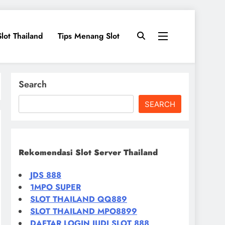
Slot Thailand
Tips Menang Slot
 Slot Anti Rungkad
 Lainnya Dengan Maksimal Kemenangan Hingga 5000x
Search
SEARCH
Rekomendasi Slot Server Thailand
JDS 888
1MPO SUPER
SLOT THAILAND QQ889
SLOT THAILAND MPO8899
DAFTAR LOGIN JUDI SLOT 888