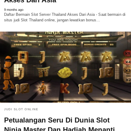
9 months ago
Daftar Bermain Slot Server Thailand Akses Dari Asia - Saat bermain di
situs judi Slot Thailand online, jangan lewatkan bonus…
JUDI SLOT ONLINE
Petualangan Seru Di Dunia Slot
Ninja Master Dan Hadiah Menanti