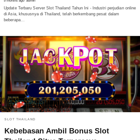
5 months ago
admin
Update Terbaru Server Slot Thailand Tahun Ini - Industri perjudian online
di Asia, khususnya di Thailand, telah berkembang pesat dalam
beberapa…
SLOT THAILAND
Kebebasan Ambil Bonus Slot