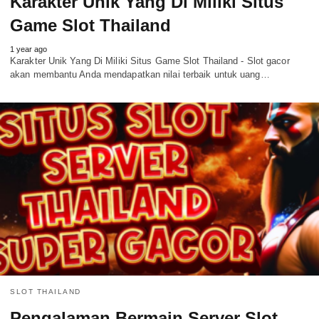
Karakter Unik Yang Di Miliki Situs
Game Slot Thailand
1 year ago
Karakter Unik Yang Di Miliki Situs Game Slot Thailand - Slot gacor
akan membantu Anda mendapatkan nilai terbaik untuk uang…
SLOT THAILAND
Pengalaman Bermain Server Slot