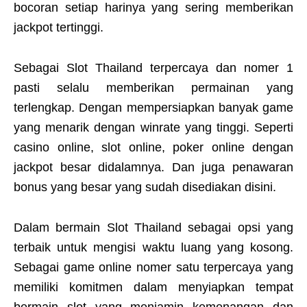
bocoran setiap harinya yang sering memberikan
jackpot tertinggi.
Sebagai Slot Thailand terpercaya dan nomer 1
pasti selalu memberikan permainan yang
terlengkap. Dengan mempersiapkan banyak game
yang menarik dengan winrate yang tinggi. Seperti
casino online, slot online, poker online dengan
jackpot besar didalamnya. Dan juga penawaran
bonus yang besar yang sudah disediakan disini.
Dalam bermain Slot Thailand sebagai opsi yang
terbaik untuk mengisi waktu luang yang kosong.
Sebagai game online nomer satu terpercaya yang
memiliki komitmen dalam menyiapkan tempat