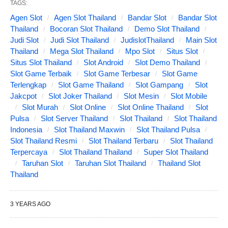
TAGS:
Agen Slot
Agen Slot Thailand
Bandar Slot
Bandar Slot
Thailand
Bocoran Slot Thailand
Demo Slot Thailand
Judi Slot
Judi Slot Thailand
JudislotThailand
Main Slot
Thailand
Mega Slot Thailand
Mpo Slot
Situs Slot
Situs Slot Thailand
Slot Android
Slot Demo Thailand
Slot Game Terbaik
Slot Game Terbesar
Slot Game
Terlengkap
Slot Game Thailand
Slot Gampang
Slot
Jakcpot
Slot Joker Thailand
Slot Mesin
Slot Mobile
Slot Murah
Slot Online
Slot Online Thailand
Slot
Pulsa
Slot Server Thailand
Slot Thailand
Slot Thailand
Indonesia
Slot Thailand Maxwin
Slot Thailand Pulsa
Slot Thailand Resmi
Slot Thailand Terbaru
Slot Thailand
Terpercaya
Slot Thailand Thailand
Super Slot Thailand
Taruhan Slot
Taruhan Slot Thailand
Thailand Slot
Thailand
3 YEARS AGO