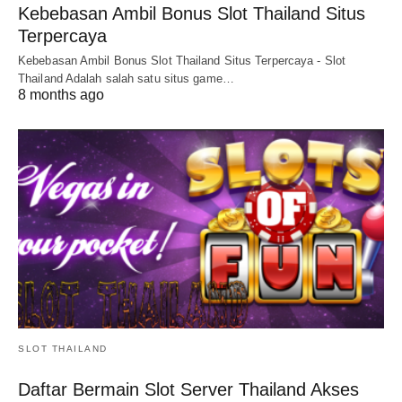
Kebebasan Ambil Bonus Slot Thailand Situs
Terpercaya
Kebebasan Ambil Bonus Slot Thailand Situs Terpercaya - Slot
Thailand Adalah salah satu situs game…
8 months ago
SLOT THAILAND
Daftar Bermain Slot Server Thailand Akses