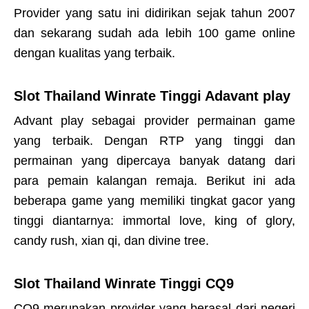
Provider yang satu ini didirikan sejak tahun 2007
dan sekarang sudah ada lebih 100 game online
dengan kualitas yang terbaik.
Slot Thailand Winrate Tinggi Adavant play
Advant play sebagai provider permainan game
yang terbaik. Dengan RTP yang tinggi dan
permainan yang dipercaya banyak datang dari
para pemain kalangan remaja. Berikut ini ada
beberapa game yang memiliki tingkat gacor yang
tinggi diantarnya: immortal love, king of glory,
candy rush, xian qi, dan divine tree.
Slot Thailand Winrate Tinggi CQ9
CQ9 merupakan provider yang berasal dari negeri