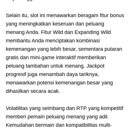
Selain itu, slot ini menawarkan beragam fitur bonus
yang meningkatkan keseruan dan peluang
menang Anda. Fitur Wild dan Expanding Wild
membantu Anda menciptakan kombinasi
kemenangan yang lebih besar, sementara putaran
gratis dan mini-game interaktif memberikan
peluang tambahan untuk menang. Jackpot
progresif juga menambah daya tariknya,
menawarkan potensi kemenangan besar yang
dihasilkan secara acak.
Volatilitas yang seimbang dan RTP yang kompetitif
memberi pemain peluang menang yang adil.
Kemudahan bermain dan kompatibilitas multi-