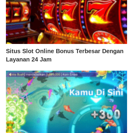
Situs Slot Online Bonus Terbesar Dengan
Layanan 24 Jam