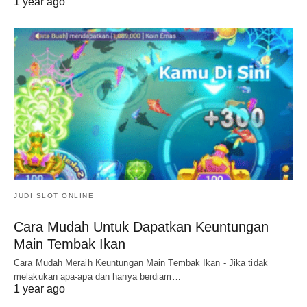
1 year ago
JUDI SLOT ONLINE
Cara Mudah Untuk Dapatkan Keuntungan
Main Tembak Ikan
Cara Mudah Meraih Keuntungan Main Tembak Ikan - Jika tidak
melakukan apa-apa dan hanya berdiam…
1 year ago