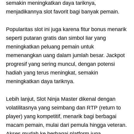
semakin meningkatkan daya tariknya,
menjadikannya slot favorit bagi banyak pemain.
Popularitas slot ini juga karena fitur bonus menarik
seperti putaran gratis dan simbol liar yang
meningkatkan peluang pemain untuk
memenangkan uang dalam jumlah besar. Jackpot
progresif yang sering muncul, dengan potensi
hadiah yang terus meningkat, semakin
meningkatkan daya tariknya.
Lebih lanjut, Slot Ninja Master dikenal dengan
volatilitasnya yang seimbang dan RTP (return to
player) yang kompetitif, menarik bagi berbagai
macam pemain, mulai dari pemula hingga veteran.
Akses mudah ke berbagai platform juga