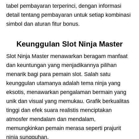
tabel pembayaran terperinci, dengan informasi
detail tentang pembayaran untuk setiap kombinasi
simbol dan aturan fitur bonus.
Keunggulan Slot Ninja Master
Slot Ninja Master menawarkan beragam manfaat
dan keuntungan yang menjadikannya pilihan
menarik bagi para pemain slot. Salah satu
keunggulan utamanya adalah tema ninja yang
eksotis, menawarkan pengalaman bermain yang
unik dan visual yang memukau. Grafik berkualitas
tinggi dan efek suara realistis menciptakan
atmosfer mendalam dan mendalam,
memungkinkan pemain merasa seperti prajurit
ninja sungguhan.