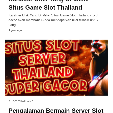
Situs Game Slot Thailand
Karakter Unik Yang Di Miliki Situs Game Slot Thailand - Slot
gacor akan membantu Anda mendapatkan nilai terbaik untuk
uang…
1 year ago
SLOT THAILAND
Pengalaman Bermain Server Slot