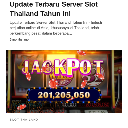
Update Terbaru Server Slot
Thailand Tahun Ini
Update Terbaru Server Slot Thailand Tahun Ini - Industri
perjudian online di Asia, khususnya di Thailand, telah
berkembang pesat dalam beberapa…
5 months ago
SLOT THAILAND