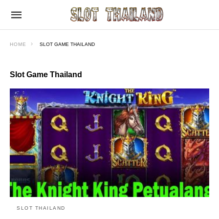
HOME
SLOT GAME THAILAND
Slot Game Thailand
SLOT THAILAND