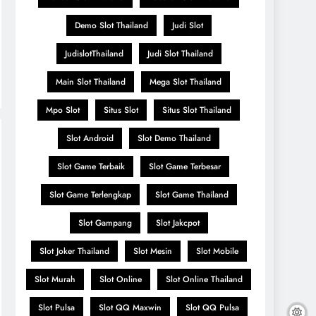
Demo Slot Thailand
Judi Slot
JudislotThailand
Judi Slot Thailand
Main Slot Thailand
Mega Slot Thailand
Mpo Slot
Situs Slot
Situs Slot Thailand
Slot Android
Slot Demo Thailand
Slot Game Terbaik
Slot Game Terbesar
Slot Game Terlengkap
Slot Game Thailand
Slot Gampang
Slot Jakcpot
Slot Joker Thailand
Slot Mesin
Slot Mobile
Slot Murah
Slot Online
Slot Online Thailand
Slot Pulsa
Slot QQ Maxwin
Slot QQ Pulsa