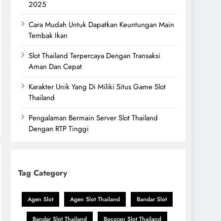
2025
Cara Mudah Untuk Dapatkan Keuntungan Main
Tembak Ikan
Slot Thailand Terpercaya Dengan Transaksi
Aman Dan Cepat
Karakter Unik Yang Di Miliki Situs Game Slot
Thailand
Pengalaman Bermain Server Slot Thailand
Dengan RTP Tinggi
Tag Category
Agen Slot
Agen Slot Thailand
Bandar Slot
Bandar Slot Thailand
Bocoran Slot Thailand