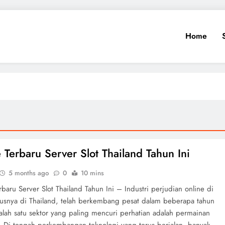
Home
lot Server Thailand Terbaik Game
 Tingkat Kemenangan Lebih Tinggi Daripada Server Slot Online
 Terbaru Server Slot Thailand Tahun Ini
5 months ago
0
10 mins
baru Server Slot Thailand Tahun Ini – Industri perjudian online di
susnya di Thailand, telah berkembang pesat dalam beberapa tahun
Salah satu sektor yang paling mencuri perhatian adalah permainan
e. Di tengah perkembangan teknologi yang terus berjalan, banyak