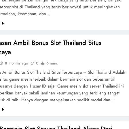
erver slot di Thailand yang terus berinovasi untuk meningkatkan
permainan, keamanan, dan…
e
san Ambil Bonus Slot Thailand Situs
caya
8 months ago
0
6 mins
 Ambil Bonus Slot Thailand Situs Terpercaya – Slot Thailand Adalah
 situs game mesin terbaik dalam bermain slot dan bebas ambil
uasnya dengan 1 user ID saja. Game mesin slot server Thailand ini
erikan banyak sekali jaminan keuntungan yang terbilang sangat
uk di raih. Hanya dengan mengeluarkan sedikit modal dan…
e
 Bermain Slot Server Thailand Akses Dari