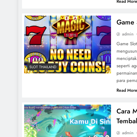
Read Mor
Game S
admin
Game Slot
mengusung
menciptak
seperti ag
SLOT THAILAND
permainan
para pema
Read Mor
Cara M
Tembak
admin