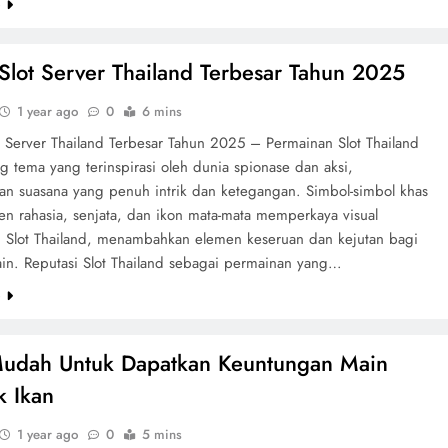
e
lot Server Thailand Terbesar Tahun 2025
1 year ago
0
6 mins
 Server Thailand Terbesar Tahun 2025 – Permainan Slot Thailand
 tema yang terinspirasi oleh dunia spionase dan aksi,
an suasana yang penuh intrik dan ketegangan. Simbol-simbol khas
en rahasia, senjata, dan ikon mata-mata memperkaya visual
 Slot Thailand, menambahkan elemen keseruan dan kejutan bagi
in. Reputasi Slot Thailand sebagai permainan yang…
e
udah Untuk Dapatkan Keuntungan Main
 Ikan
1 year ago
0
5 mins