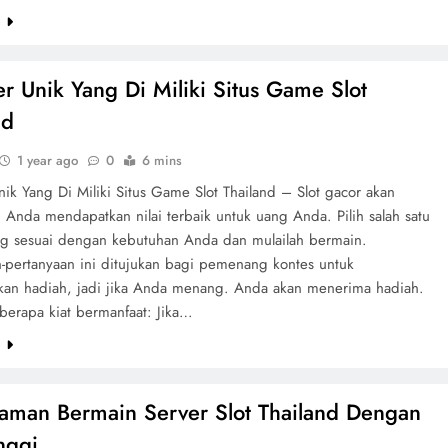
e
er Unik Yang Di Miliki Situs Game Slot
nd
1 year ago
0
6 mins
nik Yang Di Miliki Situs Game Slot Thailand – Slot gacor akan
Anda mendapatkan nilai terbaik untuk uang Anda. Pilih salah satu
ng sesuai dengan kebutuhan Anda dan mulailah bermain.
n-pertanyaan ini ditujukan bagi pemenang kontes untuk
an hadiah, jadi jika Anda menang. Anda akan menerima hadiah.
berapa kiat bermanfaat: Jika…
e
aman Bermain Server Slot Thailand Dengan
nggi