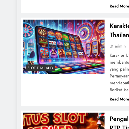
Read Mor
Karakt
Thaila
admin
Karakter U
membantu 
SLOT THAILAND
yang pali
Pertanyaa
mendapatk
Berikut be
Read Mor
Pengal
RTP Ti