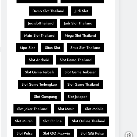
Demo Slot Thailand
Judi Slot
JudislotThailand
Judi Slot Thailand
Main Slot Thailand
Mega Slot Thailand
Mpo Slot
Situs Slot
Situs Slot Thailand
Slot Android
Slot Demo Thailand
Slot Game Terbaik
Slot Game Terbesar
Slot Game Terlengkap
Slot Game Thailand
Slot Gampang
Slot Jakcpot
Slot Joker Thailand
Slot Mesin
Slot Mobile
Slot Murah
Slot Online
Slot Online Thailand
Slot Pulsa
Slot QQ Maxwin
Slot QQ Pulsa