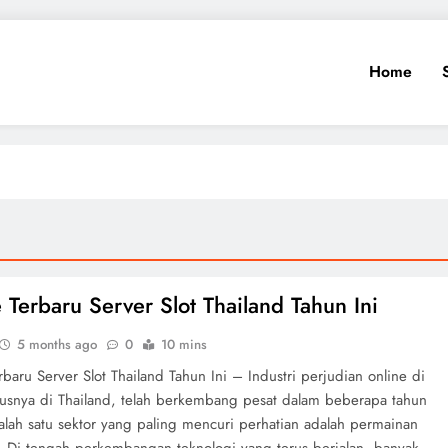
Home
lot Server Thailand Terbaik Game
 Tingkat Kemenangan Lebih Tinggi Daripada Server Slot Online
 Terbaru Server Slot Thailand Tahun Ini
5 months ago
0
10 mins
baru Server Slot Thailand Tahun Ini – Industri perjudian online di
susnya di Thailand, telah berkembang pesat dalam beberapa tahun
Salah satu sektor yang paling mencuri perhatian adalah permainan
e. Di tengah perkembangan teknologi yang terus berjalan, banyak