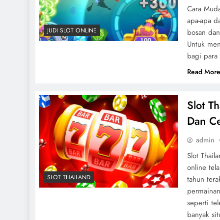
Cara Muda
apa-apa d
JUDI SLOT ONLINE
bosan dan
Untuk men
bagi para
Read Mor
Slot T
Dan C
admin
Slot Thai
online te
SLOT THAILAND
tahun ter
permainan 
seperti te
banyak si