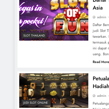
Asia
admin
Daftar Ber
judi Slot
SLOT THAILAND
tawarkan. 
termasuk 
ini dapat
uang. Bon
Read Mor
Petual
Hadiah
admin
JUDI SLOT ONLINE
Petualang