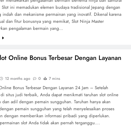
ter menawarkan pengalaman bermain bertema ninja dan samurai
. Slot ini memadukan elemen budaya tradisional Jepang dengan
ng indah dan mekanisme permainan yang inovatif. Dikenal karena
ual dan fitur bonusnya yang memikat, Slot Ninja Master
rkan pengalaman bermain yang…
e
Slot Online Bonus Terbesar Dengan Layanan
m
12 months ago
0
7 mins
t Online Bonus Terbesar Dengan Layanan 24 Jam – Setelah
di situs judi terbaik, Anda dapat menikmati taruhan slot online
 dan adil dengan pemain sungguhan. Taruhan hanya akan
dengan pemain sungguhan yang telah menyelesaikan proses
an dengan memberikan informasi pribadi yang diperlukan.
permainan slot Anda tidak akan pernah terganggu….