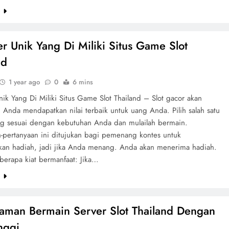
e
er Unik Yang Di Miliki Situs Game Slot
nd
1 year ago
0
6 mins
nik Yang Di Miliki Situs Game Slot Thailand – Slot gacor akan
Anda mendapatkan nilai terbaik untuk uang Anda. Pilih salah satu
ng sesuai dengan kebutuhan Anda dan mulailah bermain.
n-pertanyaan ini ditujukan bagi pemenang kontes untuk
an hadiah, jadi jika Anda menang. Anda akan menerima hadiah.
berapa kiat bermanfaat: Jika…
e
aman Bermain Server Slot Thailand Dengan
nggi