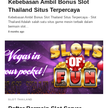
Kebebasan Ambil Bonus Slot
Thailand Situs Terpercaya
Kebebasan Ambil Bonus Slot Thailand Situs Terpercaya - Slot
Thailand Adalah salah satu situs game mesin terbaik dalam
bermain slot…
8 months ago
SLOT THAILAND