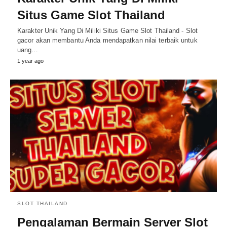
Situs Game Slot Thailand
Karakter Unik Yang Di Miliki Situs Game Slot Thailand - Slot
gacor akan membantu Anda mendapatkan nilai terbaik untuk
uang…
1 year ago
SLOT THAILAND
Pengalaman Bermain Server Slot