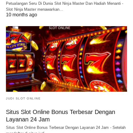
Petualangan Seru Di Dunia Slot Ninja Master Dan Hadiah Menanti -
Slot Ninja Master menawarkan…
10 months ago
JUDI SLOT ONLINE
Situs Slot Online Bonus Terbesar Dengan
Layanan 24 Jam
Situs Slot Online Bonus Terbesar Dengan Layanan 24 Jam - Setelah