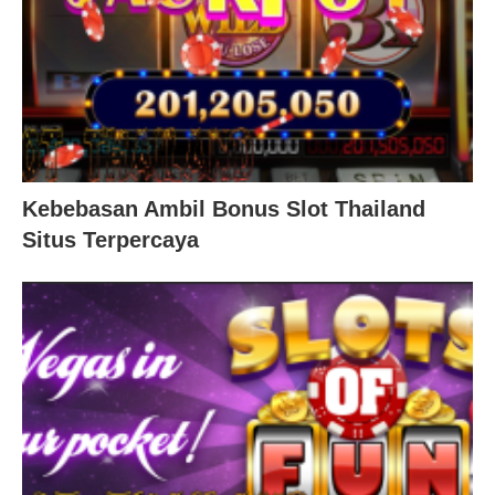
Kebebasan Ambil Bonus Slot Thailand
Situs Terpercaya