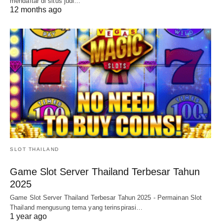
mendaftar di situs judi…
12 months ago
SLOT THAILAND
Game Slot Server Thailand Terbesar Tahun
2025
Game Slot Server Thailand Terbesar Tahun 2025 - Permainan Slot
Thailand mengusung tema yang terinspirasi…
1 year ago