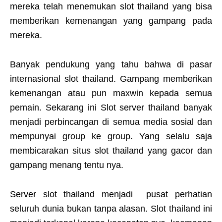
mereka telah menemukan slot thailand yang bisa
memberikan kemenangan yang gampang pada
mereka.
Banyak pendukung yang tahu bahwa di pasar
internasional slot thailand. Gampang memberikan
kemenangan atau pun maxwin kepada semua
pemain. Sekarang ini Slot server thailand banyak
menjadi perbincangan di semua media sosial dan
mempunyai group ke group. Yang selalu saja
membicarakan situs slot thailand yang gacor dan
gampang menang tentu nya.
Server slot thailand menjadi pusat perhatian
seluruh dunia bukan tanpa alasan. Slot thailand ini