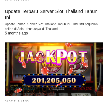
SLOT THAILAND
Update Terbaru Server Slot Thailand Tahun
Ini
Update Terbaru Server Slot Thailand Tahun Ini - Industri perjudian
online di Asia, khususnya di Thailand,…
5 months ago
SLOT THAILAND