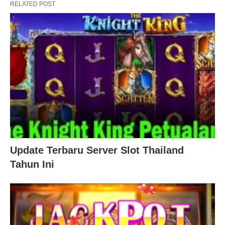
RELATED POST
Update Terbaru Server Slot Thailand
Tahun Ini