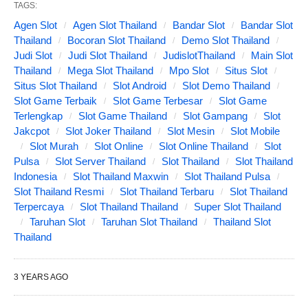
TAGS:
Agen Slot
Agen Slot Thailand
Bandar Slot
Bandar Slot
Thailand
Bocoran Slot Thailand
Demo Slot Thailand
Judi Slot
Judi Slot Thailand
JudislotThailand
Main Slot
Thailand
Mega Slot Thailand
Mpo Slot
Situs Slot
Situs Slot Thailand
Slot Android
Slot Demo Thailand
Slot Game Terbaik
Slot Game Terbesar
Slot Game
Terlengkap
Slot Game Thailand
Slot Gampang
Slot
Jakcpot
Slot Joker Thailand
Slot Mesin
Slot Mobile
Slot Murah
Slot Online
Slot Online Thailand
Slot
Pulsa
Slot Server Thailand
Slot Thailand
Slot Thailand
Indonesia
Slot Thailand Maxwin
Slot Thailand Pulsa
Slot Thailand Resmi
Slot Thailand Terbaru
Slot Thailand
Terpercaya
Slot Thailand Thailand
Super Slot Thailand
Taruhan Slot
Taruhan Slot Thailand
Thailand Slot
Thailand
3 YEARS AGO