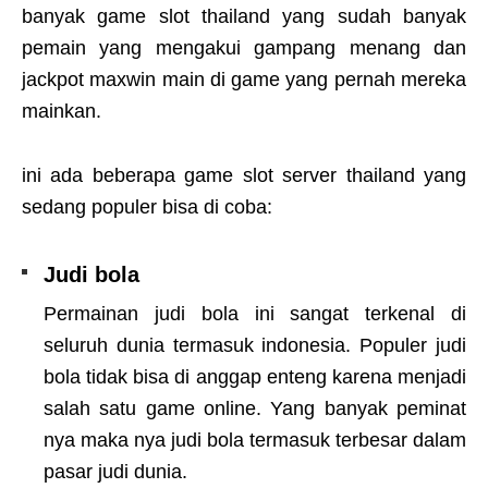
banyak game slot thailand yang sudah banyak
pemain yang mengakui gampang menang dan
jackpot maxwin main di game yang pernah mereka
mainkan.
ini ada beberapa game slot server thailand yang
sedang populer bisa di coba:
Judi bola
Permainan judi bola ini sangat terkenal di
seluruh dunia termasuk indonesia. Populer judi
bola tidak bisa di anggap enteng karena menjadi
salah satu game online. Yang banyak peminat
nya maka nya judi bola termasuk terbesar dalam
pasar judi dunia.