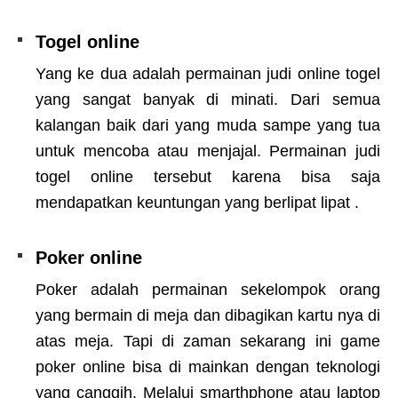
Togel online
Yang ke dua adalah permainan judi online togel
yang sangat banyak di minati. Dari semua
kalangan baik dari yang muda sampe yang tua
untuk mencoba atau menjajal. Permainan judi
togel online tersebut karena bisa saja
mendapatkan keuntungan yang berlipat lipat .
Poker online
Poker adalah permainan sekelompok orang
yang bermain di meja dan dibagikan kartu nya di
atas meja. Tapi di zaman sekarang ini game
poker online bisa di mainkan dengan teknologi
yang canggih. Melalui smarthphone atau laptop