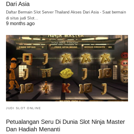
Dari Asia
Daftar Bermain Slot Server Thailand Akses Dari Asia - Saat bermain
di situs judi Slot…
9 months ago
JUDI SLOT ONLINE
Petualangan Seru Di Dunia Slot Ninja Master
Dan Hadiah Menanti