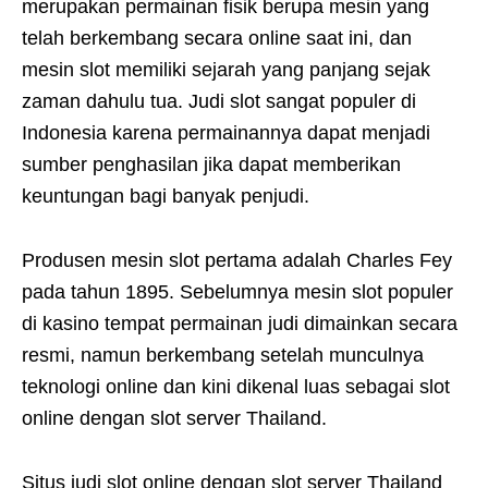
merupakan permainan fisik berupa mesin yang
telah berkembang secara online saat ini, dan
mesin slot memiliki sejarah yang panjang sejak
zaman dahulu tua. Judi slot sangat populer di
Indonesia karena permainannya dapat menjadi
sumber penghasilan jika dapat memberikan
keuntungan bagi banyak penjudi.
Produsen mesin slot pertama adalah Charles Fey
pada tahun 1895. Sebelumnya mesin slot populer
di kasino tempat permainan judi dimainkan secara
resmi, namun berkembang setelah munculnya
teknologi online dan kini dikenal luas sebagai slot
online dengan slot server Thailand.
Situs judi slot online dengan slot server Thailand