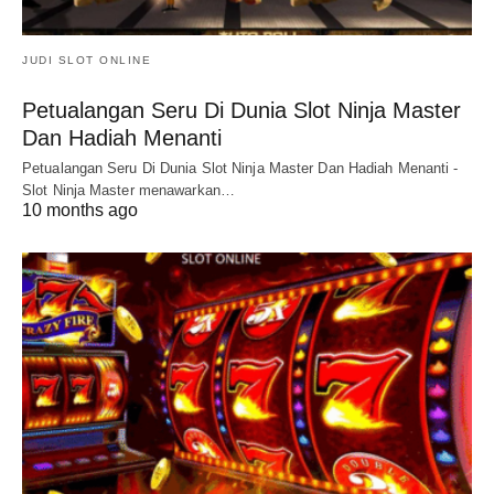
JUDI SLOT ONLINE
Petualangan Seru Di Dunia Slot Ninja Master
Dan Hadiah Menanti
Petualangan Seru Di Dunia Slot Ninja Master Dan Hadiah Menanti -
Slot Ninja Master menawarkan…
10 months ago