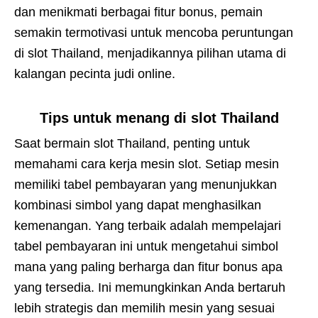
dan menikmati berbagai fitur bonus, pemain
semakin termotivasi untuk mencoba peruntungan
di slot Thailand, menjadikannya pilihan utama di
kalangan pecinta judi online.
Tips untuk menang di slot Thailand
Saat bermain slot Thailand, penting untuk
memahami cara kerja mesin slot. Setiap mesin
memiliki tabel pembayaran yang menunjukkan
kombinasi simbol yang dapat menghasilkan
kemenangan. Yang terbaik adalah mempelajari
tabel pembayaran ini untuk mengetahui simbol
mana yang paling berharga dan fitur bonus apa
yang tersedia. Ini memungkinkan Anda bertaruh
lebih strategis dan memilih mesin yang sesuai