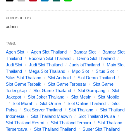
PUBLISHED BY
admin
TAGS:
Agen Slot
Agen Slot Thailand
Bandar Slot
Bandar Slot
Thailand
Bocoran Slot Thailand
Demo Slot Thailand
Judi Slot
Judi Slot Thailand
JudislotThailand
Main Slot
Thailand
Mega Slot Thailand
Mpo Slot
Situs Slot
Situs Slot Thailand
Slot Android
Slot Demo Thailand
Slot Game Terbaik
Slot Game Terbesar
Slot Game
Terlengkap
Slot Game Thailand
Slot Gampang
Slot
Jakcpot
Slot Joker Thailand
Slot Mesin
Slot Mobile
Slot Murah
Slot Online
Slot Online Thailand
Slot
Pulsa
Slot Server Thailand
Slot Thailand
Slot Thailand
Indonesia
Slot Thailand Maxwin
Slot Thailand Pulsa
Slot Thailand Resmi
Slot Thailand Terbaru
Slot Thailand
Terpercaya
Slot Thailand Thailand
Super Slot Thailand