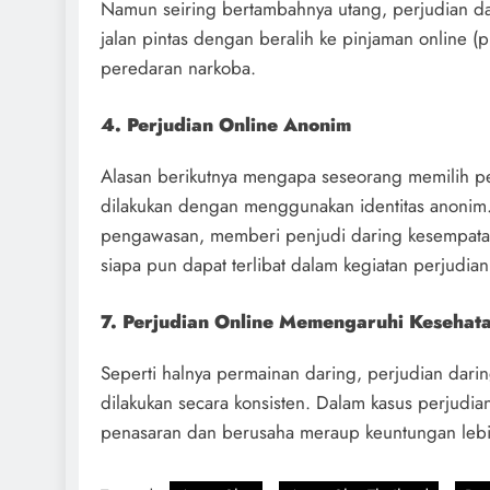
Namun seiring bertambahnya utang, perjudian da
jalan pintas dengan beralih ke pinjaman online (
peredaran narkoba.
4. Perjudian Online Anonim
Alasan berikutnya mengapa seseorang memilih perju
dilakukan dengan menggunakan identitas anonim. 
pengawasan, memberi penjudi daring kesempatan 
siapa pun dapat terlibat dalam kegiatan perjudian
7. Perjudian Online Memengaruhi Kesehat
Seperti halnya permainan daring, perjudian dari
dilakukan secara konsisten. Dalam kasus perjud
penasaran dan berusaha meraup keuntungan lebi