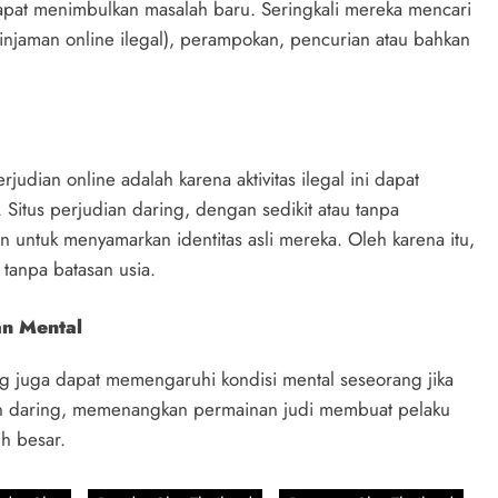
pat menimbulkan masalah baru. Seringkali mereka mencari
pinjaman online ilegal), perampokan, pencurian atau bahkan
dian online adalah karena aktivitas ilegal ini dapat
Situs perjudian daring, dengan sedikit atau tanpa
untuk menyamarkan identitas asli mereka. Oleh karena itu,
 tanpa batasan usia.
an Mental
ng juga dapat memengaruhi kondisi mental seseorang jika
ian daring, memenangkan permainan judi membuat pelaku
h besar.