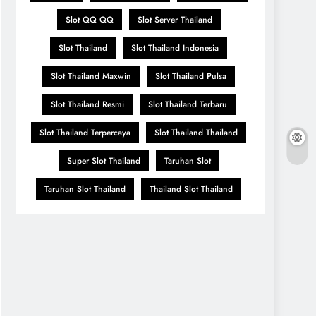
Slot QQ QQ
Slot Server Thailand
Slot Thailand
Slot Thailand Indonesia
Slot Thailand Maxwin
Slot Thailand Pulsa
Slot Thailand Resmi
Slot Thailand Terbaru
Slot Thailand Terpercaya
Slot Thailand Thailand
Super Slot Thailand
Taruhan Slot
Taruhan Slot Thailand
Thailand Slot Thailand