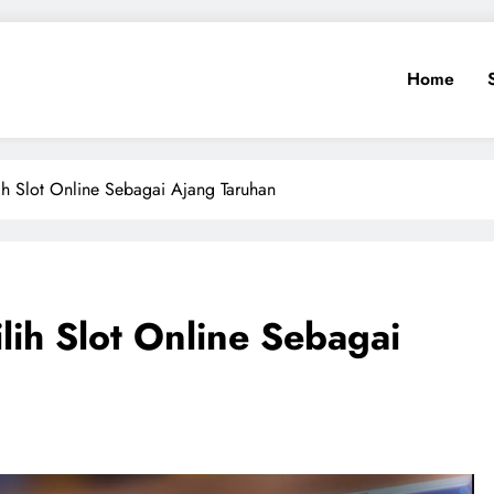
Home
lot Server Thailand Terbaik Game
 Tingkat Kemenangan Lebih Tinggi Daripada Server Slot Online
 Slot Online Sebagai Ajang Taruhan
ih Slot Online Sebagai