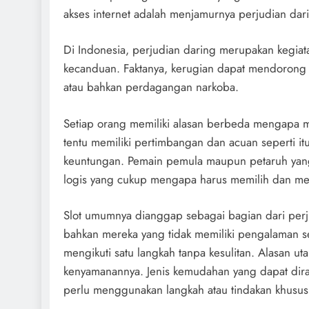
akses internet adalah menjamurnya perjudian dar
Di Indonesia, perjudian daring merupakan kegiat
kecanduan. Faktanya, kerugian dapat mendorong 
atau bahkan perdagangan narkoba.
Setiap orang memiliki alasan berbeda mengapa m
tentu memiliki pertimbangan dan acuan seperti 
keuntungan. Pemain pemula maupun petaruh yan
logis yang cukup mengapa harus memilih dan me
Slot umumnya dianggap sebagai bagian dari perjud
bahkan mereka yang tidak memiliki pengalaman s
mengikuti satu langkah tanpa kesulitan. Alasan 
kenyamanannya. Jenis kemudahan yang dapat dira
perlu menggunakan langkah atau tindakan khusus