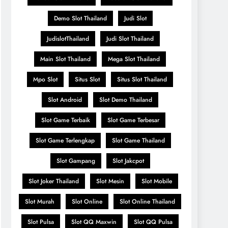
Demo Slot Thailand
Judi Slot
JudislotThailand
Judi Slot Thailand
Main Slot Thailand
Mega Slot Thailand
Mpo Slot
Situs Slot
Situs Slot Thailand
Slot Android
Slot Demo Thailand
Slot Game Terbaik
Slot Game Terbesar
Slot Game Terlengkap
Slot Game Thailand
Slot Gampang
Slot Jakcpot
Slot Joker Thailand
Slot Mesin
Slot Mobile
Slot Murah
Slot Online
Slot Online Thailand
Slot Pulsa
Slot QQ Maxwin
Slot QQ Pulsa