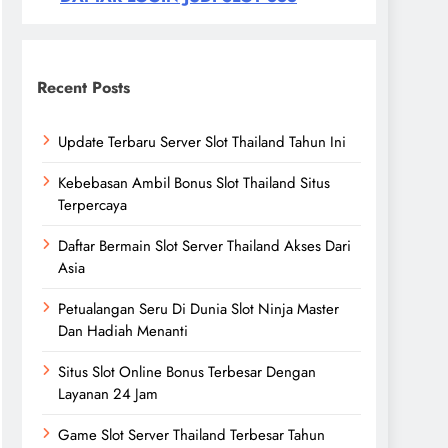
Recent Posts
Update Terbaru Server Slot Thailand Tahun Ini
Kebebasan Ambil Bonus Slot Thailand Situs
Terpercaya
Daftar Bermain Slot Server Thailand Akses Dari
Asia
Petualangan Seru Di Dunia Slot Ninja Master
Dan Hadiah Menanti
Situs Slot Online Bonus Terbesar Dengan
Layanan 24 Jam
Game Slot Server Thailand Terbesar Tahun