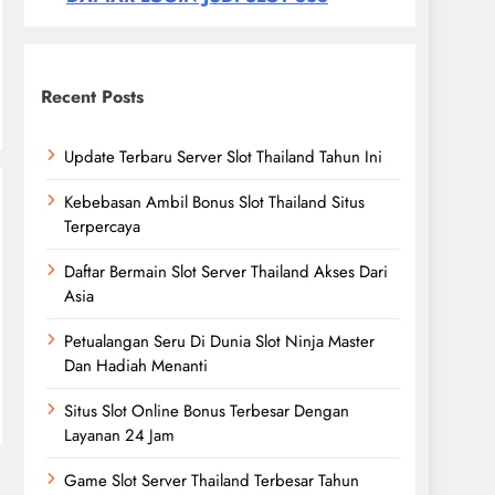
Recent Posts
Update Terbaru Server Slot Thailand Tahun Ini
Kebebasan Ambil Bonus Slot Thailand Situs
Terpercaya
Daftar Bermain Slot Server Thailand Akses Dari
Asia
Petualangan Seru Di Dunia Slot Ninja Master
Dan Hadiah Menanti
Situs Slot Online Bonus Terbesar Dengan
Layanan 24 Jam
Game Slot Server Thailand Terbesar Tahun